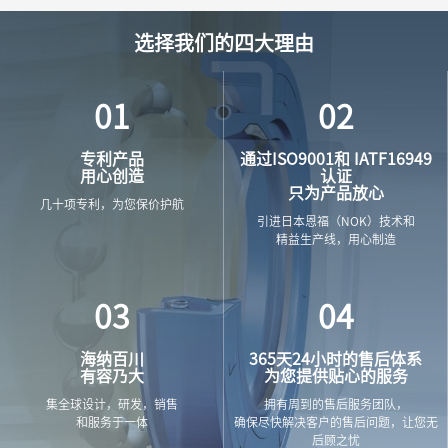
选择我们的四大理由
01
02
专利产品
通过ISO9001和 IATF16949
用心创造
认证
只为产品放心
几十项专利，为您保价护航
引进日本恩福（NOK）技术和
精益生产线，用心制造
03
04
海纳百川
365天24小时的售后体系
有容乃大
为您提供贴心的服务
集全球设计，研发，销售
拥有周到的售后服务团队，
和服务于一体
确保尽快解决客户的售后问题，让您无
后顾之忧