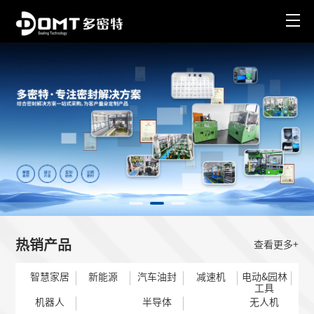
热销产品
查看更多+
智慧家居
新能源
汽车油封
减速机
电动&园林
工具
机器人
半导体
无人机