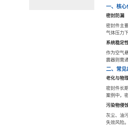
一、‌核
‌密封防漏
密封件主
气体压力
‌系统稳定性
作为空气
震器则需
二、‌常
‌老化与物
密封件长
案例中，密
‌污染物侵蚀
灰尘、油
失效风险‌