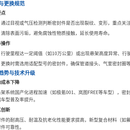
护与更换规范
要点
‌：通过目视或气压检测判断密封件是否出现裂纹、变形，重点关注
‌：清除表面污垢，避免腐蚀性物质接触，延长使用寿命‌。
与操作
‌：行驶里程达一定阈值（如10万公里）或出现悬架高度异常、行
‌：更换时需选用适配型号的密封件，确保管道接头、气室密封圈
业趋势与技术升级
动成本下降
架系统国产化进程加速（如极氪001、岚图FREE等车型），
车型普及率提升‌。
艺创新
封件的耐高压、耐温及抗老化性能要求提高，新型复合材料（如
件可靠性‌。