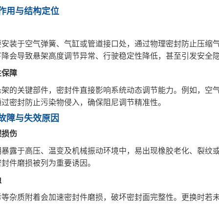
心作用与结构定位
要安装于空气弹簧、气缸或管道接口处，通过物理密封防止压缩气
下降会导致悬架高度调节异常、行驶稳定性降低，甚至引发安全隐
保障‌
悬架的关键部件，密封件直接影响系统动态调节能力。例如，空
通过密封防止污染物侵入，确保阻尼调节精准性‌。
见故障与失效原因
理损伤
期暴露于高压、温变及机械振动环境中，易出现橡胶老化、裂纹或
封件磨损被列为重要诱因‌。
‌
污等杂质附着会加速密封件磨损，破坏密封面完整性。更换时若
。